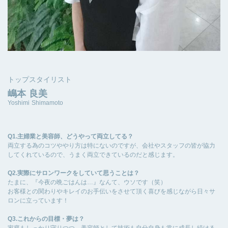
トップスタイリスト
嶋本 良美
Yoshimi Shimamoto
Q1.主婦業と美容師、どうやって両立してる？
両立する為のコツややり方は特にないのですが、会社やスタッフの皆が協力
してくれているので、うまく両立できているのだと感じます。
Q2.実際にサロンワークをしていて思うことは？
たまに、『今夜の晩ごはんは…』なんて、ウソです（笑）
お客様との関わりやキレイのお手伝いをさせて頂く喜びを感じながら日々サ
ロンに立っています！
Q3.これからの目標・夢は？