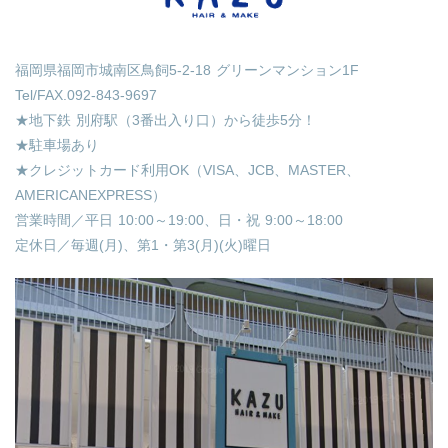
福岡県福岡市城南区鳥飼5-2-18 グリーンマンション1F
Tel/FAX.092-843-9697
★地下鉄 別府駅（3番出入り口）から徒歩5分！
★駐車場あり
★クレジットカード利用OK（VISA、JCB、MASTER、
AMERICANEXPRESS）
営業時間／平日 10:00～19:00、日・祝 9:00～18:00
定休日／毎週(月)、第1・第3(月)(火)曜日