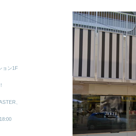
ション1F
！
ASTER、
8:00