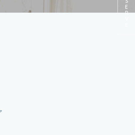
RESERVE
ア