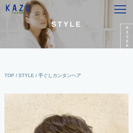
STYLE
RESERVE
TOP
/
STYLE
/
手ぐしカンタンヘア